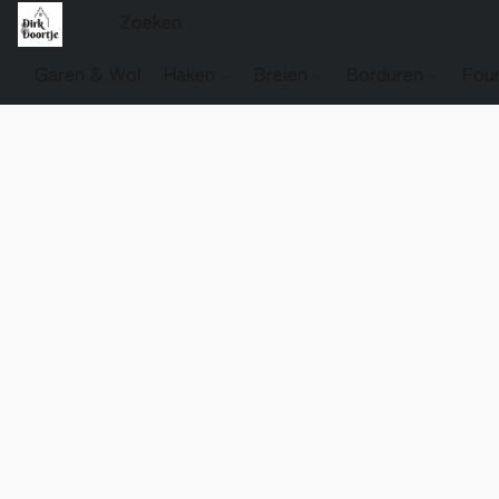
Garen & Wol
Haken
Breien
Borduren
Fou