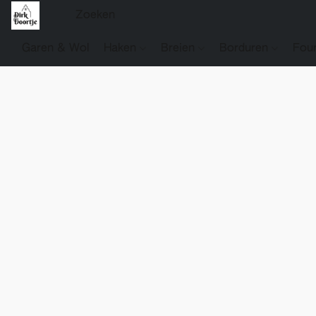
Garen & Wol
Haken
Breien
Borduren
Fou