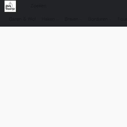
Garen & Wol
Haken
Breien
Borduren
Fou