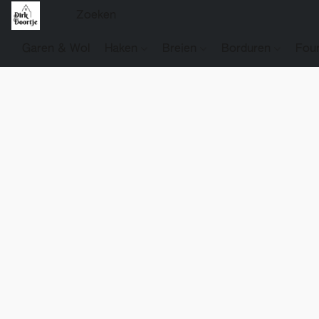
Garen & Wol
Haken
Breien
Borduren
Fou