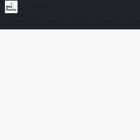
Garen & Wol
Haken
Breien
Borduren
Fou