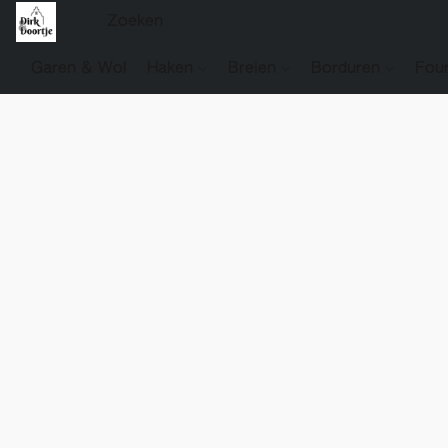
Garen & Wol
Haken
Breien
Borduren
Fou