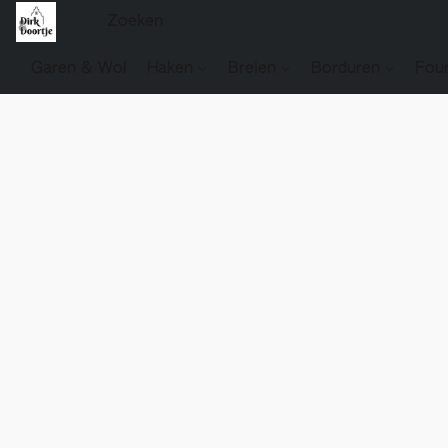
Garen & Wol
Haken
Breien
Borduren
Fou