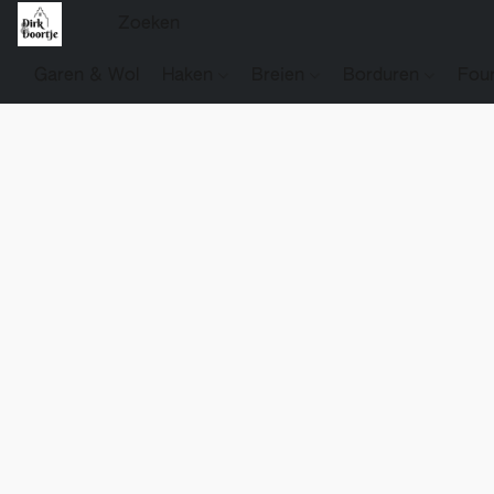
Garen & Wol
Haken
Breien
Borduren
Fou